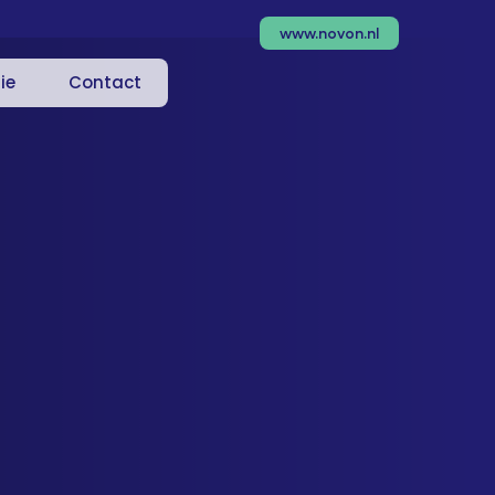
www.novon.nl
ie
Contact