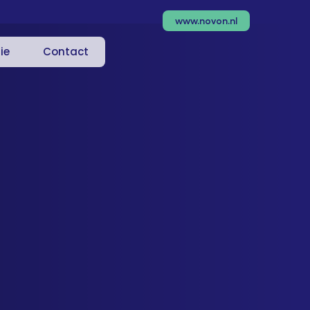
www.novon.nl
ie
Contact