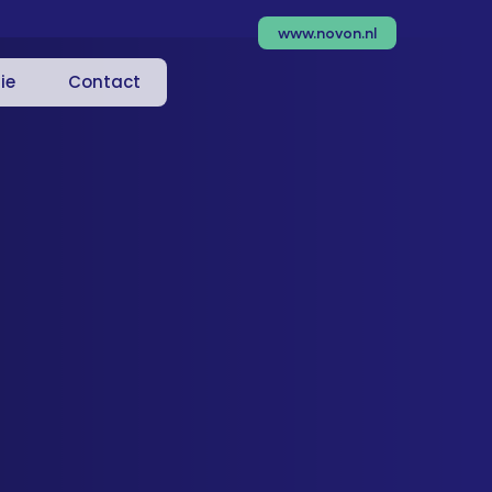
www.novon.nl
ie
Contact