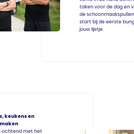
taken voor de dag en v
de schoonmaakspullen
start bij de eerste bu
jouw lijstje.
, keukens en
pmaken
e ochtend met het