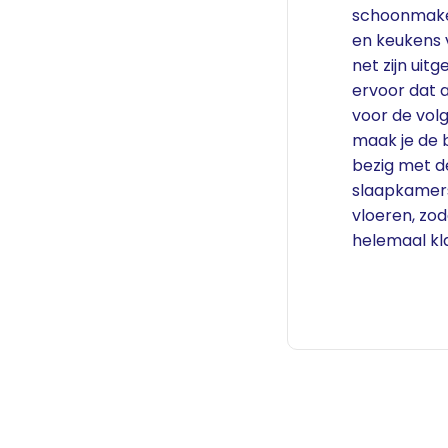
schoonmake
en keukens 
net zijn uit
ervoor dat al
voor de vol
maak je de 
bezig met d
slaapkamers.
vloeren, zo
helemaal kla