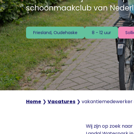
schoonmaakclub van Nederl
Soll
Friesland, Oudehaske
8 - 12 uur
Home
❯
Vacatures
❯
vakantiemedewerker 
Wij zijn op zoek na
Landal Waterpark in