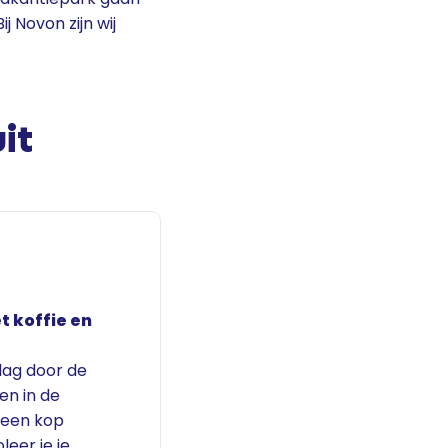
 Novon zijn wij
it
 koffie en
 dag door de
en in de
 een kop
leer je je