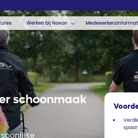
tures
Werken bij Novon
Medewerkersinformat
er schoonmaak
Voord
Verdi
spaa
soonlijke