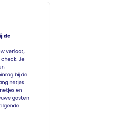
ij de
w verlaat,
e check. Je
en
inrag bij de
ang netjes
 netjes en
ieuwe gasten
volgende