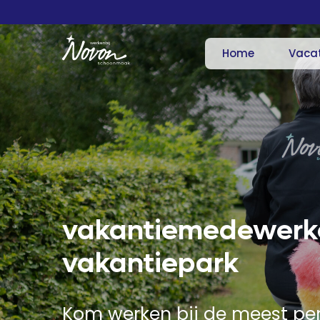
Home
Vaca
vakantiemedewerk
vakantiepark
Kom werken bij de meest per