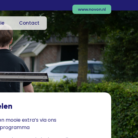
www.novon.nl
ie
Contact
elen
en mooie extra’s via ons
rprogramma