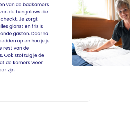
n van de badkamers
van de bungalows die
gecheckt. Je zorgt
les glanst en fris is
gende gasten. Daarna
bedden op en hou je je
e rest van de
 Ook stofzuig je de
dat de kamers weer
ar zijn.