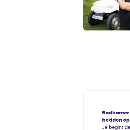
Badkamers
bedden o
Je begint d