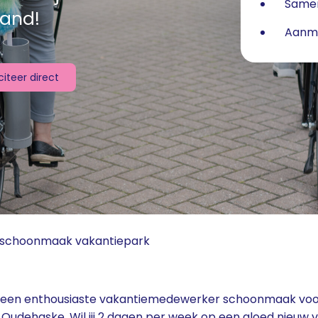
Samen
and!
Aanme
iciteer direct
schoonmaak vakantiepark
ar een enthousiaste vakantiemedewerker schoonmaak voo
 Oudehaske. Wil jij 2 dagen per week op een gloed nieuw