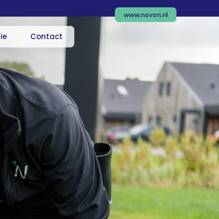
www.novon.nl
ie
Contact