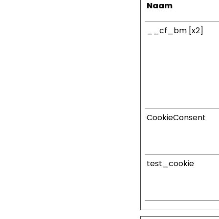
Naam
__cf_bm [x2]
CookieConsent
test_cookie