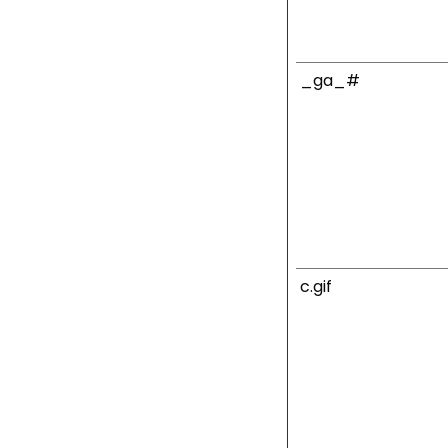
_ga_#
c.gif