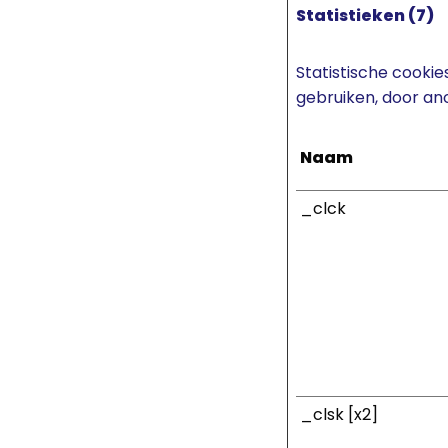
Statistieken (7)
Statistische cooki
gebruiken, door an
Naam
_clck
_clsk [x2]