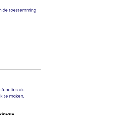
an de toestemming
functies als
jk te maken.
ximale