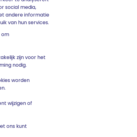
r social media,
t andere informatie
uik van hun services.
t om
elijk zijn voor het
ming nodig.
okies worden
en.
t wijzigen of
met ons kunt