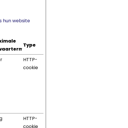
s hun website
ximale
Type
aartermijn
ar
HTTP-
cookie
ag
HTTP-
cookie