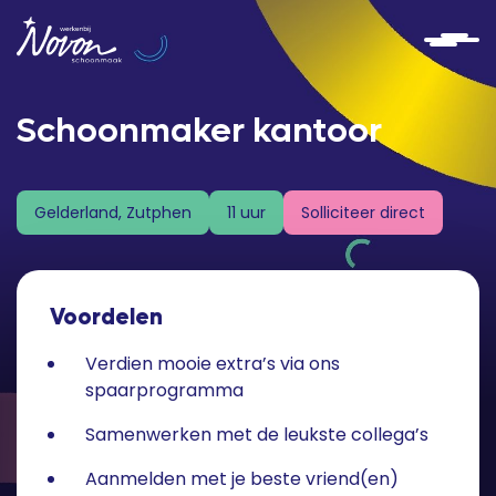
Schoonmaker kantoor
Solliciteer direct
Gelderland, Zutphen
11 uur
Voordelen
Verdien mooie extra’s via ons
spaarprogramma
Samenwerken met de leukste collega’s
Aanmelden met je beste vriend(en)