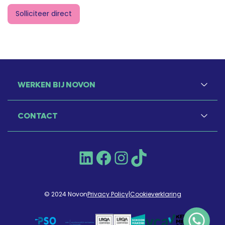
Solliciteer direct
WERKEN BIJ NOVON
CONTACT
LinkedIn
Facebook
Instagram
TikTok
© 2024 Novon
Privacy Policy
|
Cookieverklaring