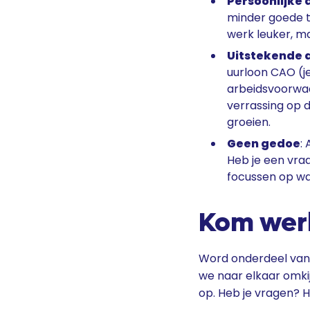
Persoonlijke
minder goede t
werk leuker, ma
Uitstekende
uurloon CAO (je
arbeidsvoorwaa
verrassing op 
groeien.
Geen gedoe
:
Heb je een vraa
focussen op wat
Kom werk
Word onderdeel van 
we naar elkaar omki
op. Heb je vragen? H