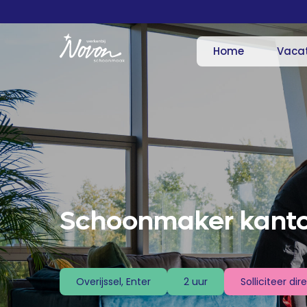
Home
Vaca
Schoonmaker kant
Solliciteer dir
Overijssel, Enter
2 uur