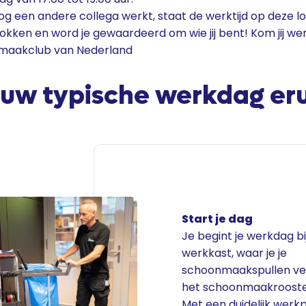
g een andere collega werkt, staat de werktijd op deze lo
etrokken en word je gewaardeerd om wie jij bent! Kom jij we
nmaakclub van Nederland
jouw typische werkdag eru
Start je dag
Je begint je werkdag bi
werkkast, waar je je
schoonmaakspullen ve
het schoonmaakrooster
Met een duidelijk we