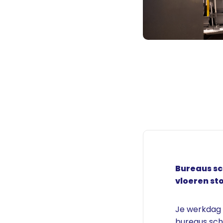
Bureaus s
vloeren st
Je werkdag vl
bureaus sc