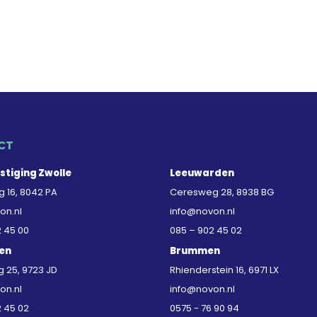
CT
stiging Zwolle
Leeuwarden
 16, 8042 PA
Ceresweg 28, 8938 BG
on.nl
info@novon.nl
2 45 00
085 – 902 45 02
en
Brummen
25, 9723 JD
Rhienderstein 16, 6971 LX
on.nl
info@novon.nl
2 45 02
0575 - 76 90 94