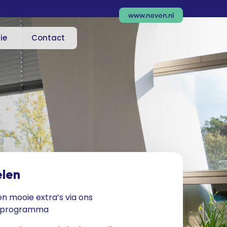
www.novon.nl
ie
Contact
elen
en mooie extra’s via ons
rprogramma