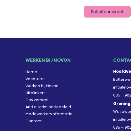
Solliciteer direct
WERKEN BIJ NOVON
CONTA
Hoofdve
Home
Vacatures
Botterweg
Werken bij Novon
info@nov
Uitblinkers
085 – 90
Ons verhaal
Groning
Anti discriminatiebeleid
Wasaweg 
Medewerkersinformatie
info@nov
Contact
085 – 90