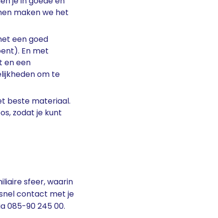
en je in goede en
amen maken we het
 met een goed
bent). En met
t en een
lijkheden om te
et beste materiaal.
os, zodat je kunt
iaire sfeer, waarin
snel contact met je
ia 085-90 245 00.