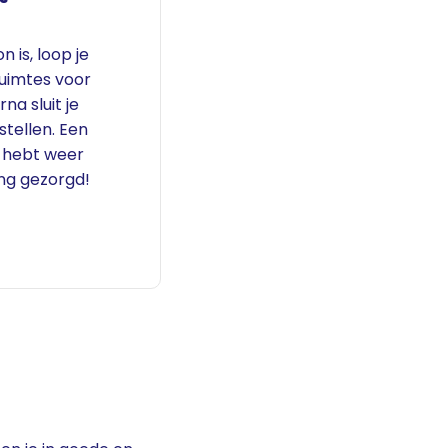
n is, loop je
uimtes voor
na sluit je
stellen. Een
j hebt weer
ng gezorgd!