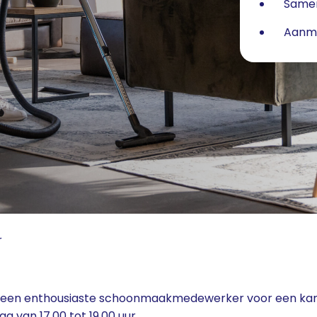
Samen
Aanme
r
ar een enthousiaste schoonmaakmedewerker voor een kan
g van 17.00 tot 19.00 uur.