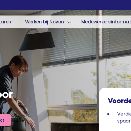
tures
Werken bij Novon
Medewerkersinformat
oor
Voord
Verdi
ect
spaa