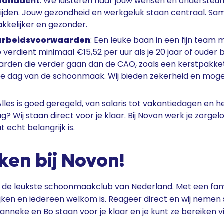
 aandacht
: We luisteren naar jouw wensen en ondersteun
ijden. Jouw gezondheid en werkgeluk staan centraal. S
kkelijker en gezonder.
 arbeidsvoorwaarden
: Een leuke baan in een fijn team
 verdient minimaal €15,52 per uur als je 20 jaar of ouder 
rden die verder gaan dan de CAO, zoals een kerstpakke
de dag van de schoonmaak. Wij bieden zekerheid en moge
 Alles is goed geregeld, van salaris tot vakantiedagen en h
g? Wij staan direct voor je klaar. Bij Novon werk je zorgelo
 echt belangrijk is.
en bij Novon!
de leukste schoonmaakclub van Nederland. Met een famil
jken en iedereen welkom is. Reageer direct en wij nemen 
anneke en Bo staan voor je klaar en je kunt ze bereiken v