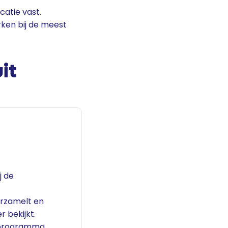
catie vast.
rken bij de meest
it
j de
rzamelt en
 bekijkt.
rkprogramma