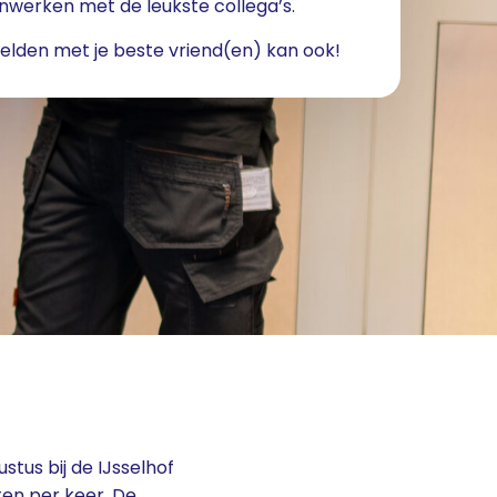
werken met de leukste collega’s.
lden met je beste vriend(en) kan ook!
tus bij de IJsselhof
ten per keer. De