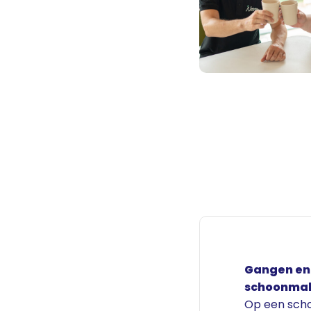
Gangen en
schoonma
Op een scho