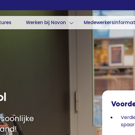
tures
Werken bij Novon
Medewerkersinformat
ol
Voord
soonlijke
Verdi
spaa
and!