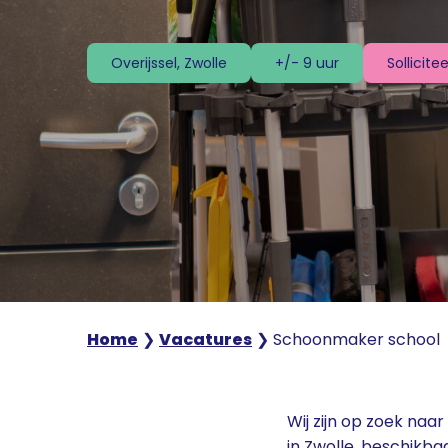
Sollicite
Overijssel, Zwolle
+/- 9 uur
Home
❯
Vacatures
❯
Schoonmaker school
Wij zijn op zoek na
in Zwolle, beschikba