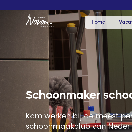
Home
Vaca
Schoonmaker scho
Kom werken bij de meest per
schoonmaakclub van Nederl