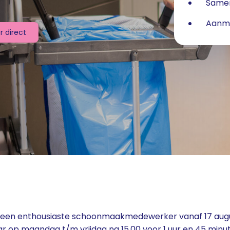
Samen
Aanme
er direct
ar een enthousiaste schoonmaakmedewerker vanaf 17 augus
ar op maandag t/m vrijdag na 15.00 voor 1 uur en 45 minu