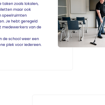
 taken zoals lokalen,
oiletten maar ook
n speelruimten
n. Je hebt geregeld
t medewerkers van de
an de school weer een
one plek voor iedereen.