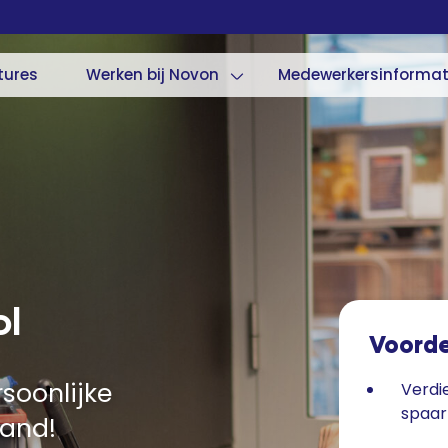
tures
Werken bij Novon
Medewerkersinformat
ol
Voord
soonlijke
Verdi
spaa
and!