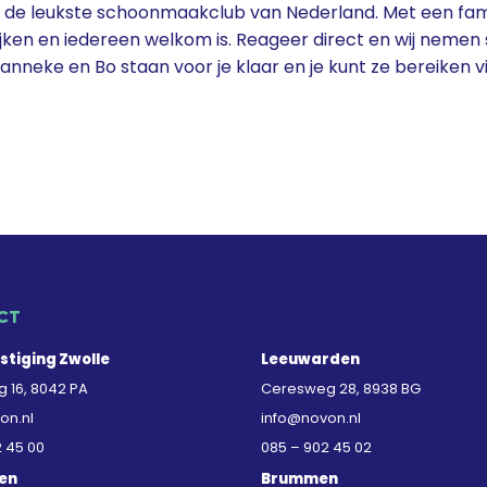
de leukste schoonmaakclub van Nederland. Met een famil
jken en iedereen welkom is. Reageer direct en wij nemen 
anneke en Bo staan voor je klaar en je kunt ze bereiken v
CT
stiging Zwolle
Leeuwarden
 16, 8042 PA
Ceresweg 28, 8938 BG
on.nl
info@novon.nl
2 45 00
085 – 902 45 02
en
Brummen