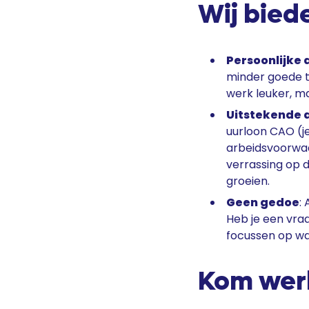
Wij biede
Persoonlijke
minder goede t
werk leuker, ma
Uitstekende
uurloon CAO (je
arbeidsvoorwaa
verrassing op 
groeien.
Geen gedoe
:
Heb je een vraa
focussen op wat
Kom werk