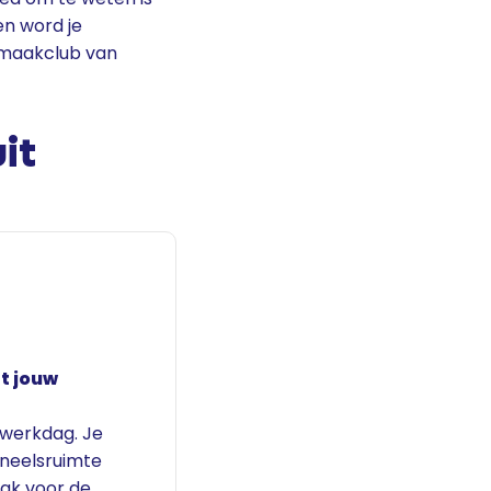
en word je
onmaakclub van
it
t jouw
e werkdag. Je
oneelsruimte
aak voor de