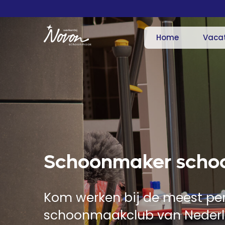
Home
Vaca
Schoonmaker scho
Kom werken bij de meest per
schoonmaakclub van Nederl