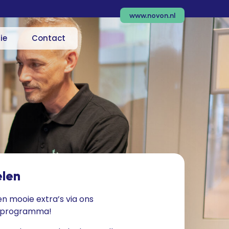
www.novon.nl
ie
Contact
elen
en mooie extra’s via ons
rprogramma!