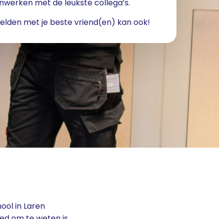
werken met de leukste collega’s.
lden met je beste vriend(en) kan ook!
ool in Laren
oed om te weten is