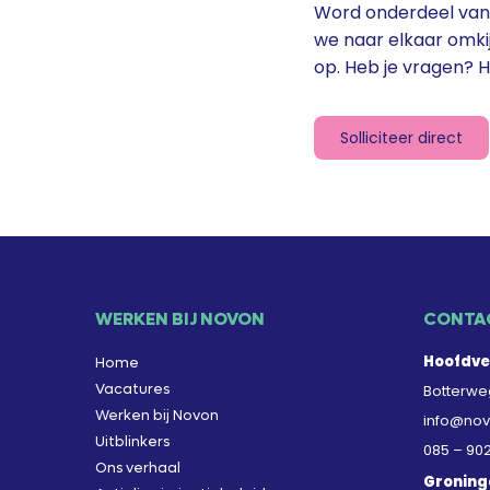
Word onderdeel van 
we naar elkaar omki
op. Heb je vragen? H
Solliciteer direct
WERKEN BIJ NOVON
CONTA
Hoofdve
Home
Vacatures
Botterweg
Werken bij Novon
info@nov
Uitblinkers
085 – 90
Ons verhaal
Groning