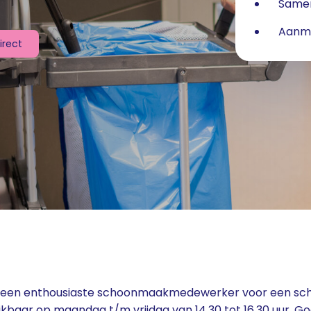
Samen
Aanme
direct
ar een enthousiaste schoonmaakmedewerker voor een sch
kbaar op maandag t/m vrijdag van 14.30 tot 16.30 uur. G