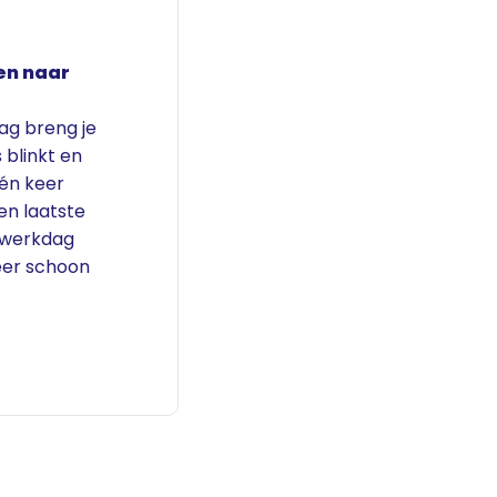
en naar
ag breng je
s blinkt en
één keer
en laatste
w werkdag
eer schoon