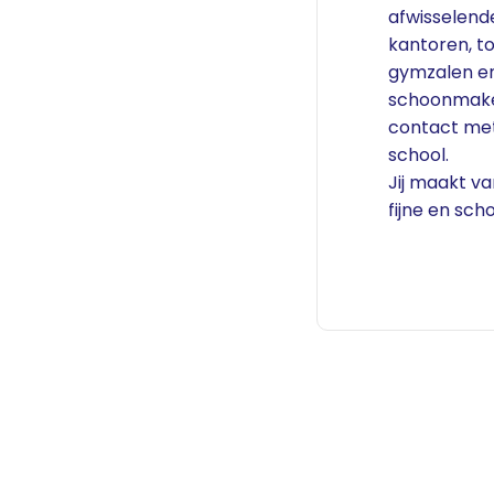
afwisselende
kantoren, t
gymzalen e
schoonmake
contact me
school.
Jij maakt v
fijne en sch