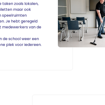
 taken zoals lokalen,
oiletten maar ook
n speelruimten
n. Je hebt geregeld
t medewerkers van de
an de school weer een
one plek voor iedereen.