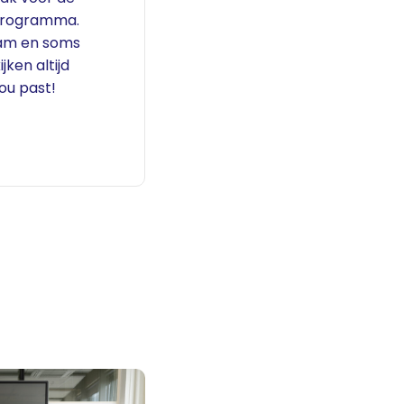
kprogramma.
eam en soms
ijken altijd
jou past!