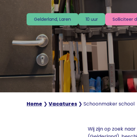
Solliciteer 
Gelderland, Laren
10 uur
Home
❯
Vacatures
❯
Schoonmaker school
Wij zijn op zoek na
(Gelderland), beschi