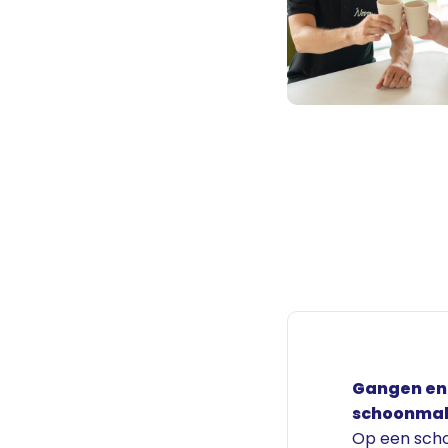
Gangen en
schoonma
Op een scho