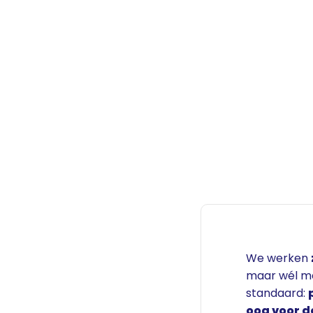
We werken
maar wél me
standaard:
oog voor d