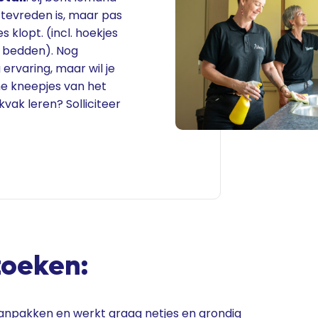
l tevreden is, maar pas
es klopt. (incl. hoekjes
 bedden). Nog
ervaring, maar wil je
ne kneepjes van het
ak leren? Solliciteer
zoeken:
anpakken en werkt graag netjes en grondig