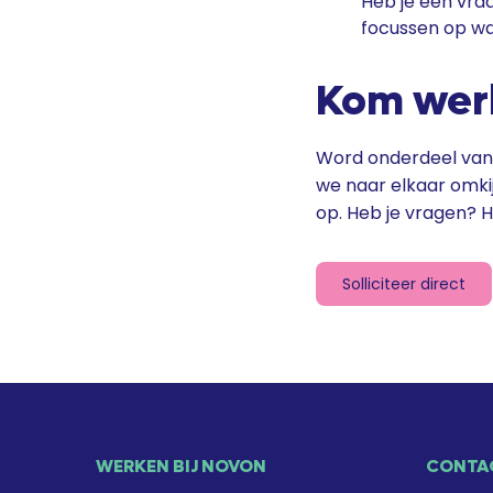
Heb je een vraa
focussen op wat
Kom werk
Word onderdeel van 
we naar elkaar omki
op. Heb je vragen? H
Solliciteer direct
WERKEN BIJ NOVON
CONTA