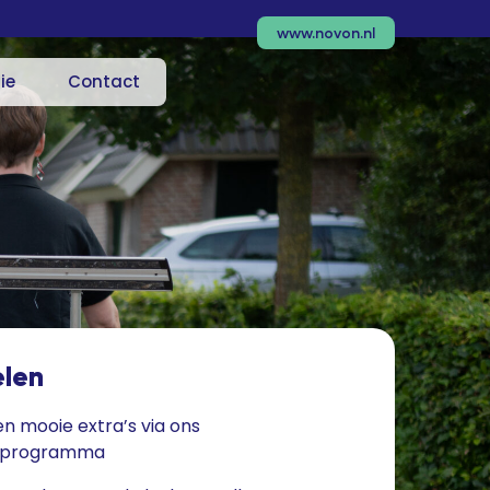
www.novon.nl
ie
Contact
elen
en mooie extra’s via ons
rprogramma