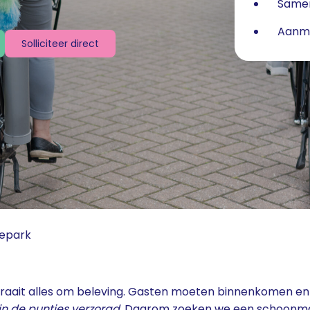
Samen
Aanme
Solliciteer direct
epark
draait alles om beleving. Gasten moeten binnenkomen e
t in de puntjes verzorgd.
Daarom zoeken we een schoonmake