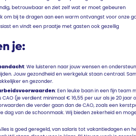
andig, betrouwbaar en ziet zelf wat er moet gebeuren
euk om bij te dragen aan een warm ontvangst voor onze g
iast en vindt een praatje met gasten ook gezellig
n je:
 aandacht
: We luisteren naar jouw wensen en ondersteun
ijden. Jouw gezondheid en werkgeluk staan centraal. S
kkelijker en gezonder.
 arbeidsvoorwaarden
: Een leuke baan in een fijn team
 CAO (je verdient minimaal € 16,55 per uur als je 20 jaar 
rwaarden die verder gaan dan de CAO, zoals een kerstp
de dag van de schoonmaak. Wij bieden zekerheid en moge
 Alles is goed geregeld, van salaris tot vakantiedagen en h