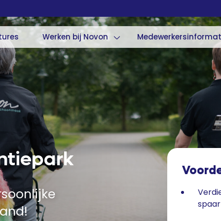
tures
Werken bij Novon
Medewerkersinformat
ntiepark
Voord
soonlijke
Verdi
spaa
and!