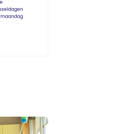
je
sseldagen
p maandag