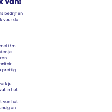
 van:
s bedrijf en
jk voor de
(mei t/m
ten je
ren.
anitair
o prettig
erk je
at in het
t van het
tandig en