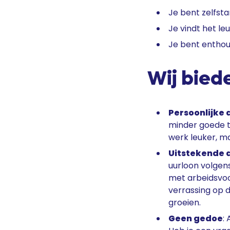
Je bent zelfst
Je vindt het l
Je bent enthous
Wij biede
Persoonlijke
minder goede t
werk leuker, ma
Uitstekende
uurloon volgens
met arbeidsvoo
verrassing op 
groeien.
Geen gedoe
: