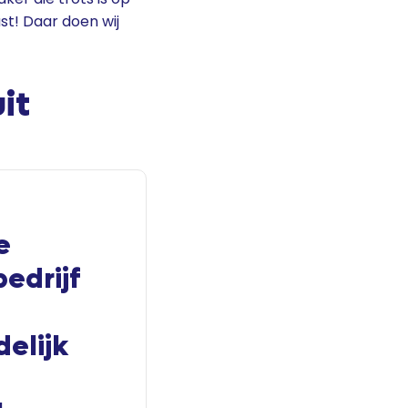
ast! Daar doen wij
it
e
edrijf
elijk