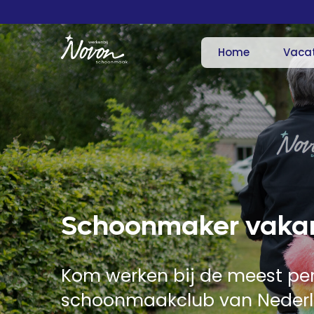
Home
Vaca
Schoonmaker vaka
Kom werken bij de meest per
schoonmaakclub van Nederl