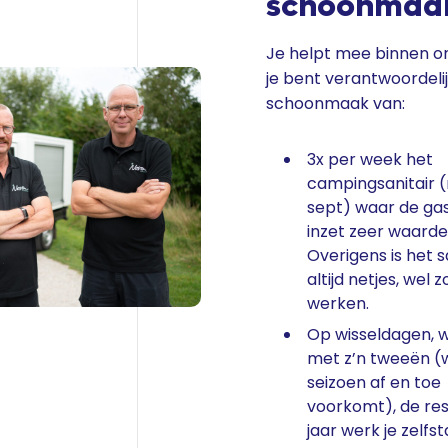
schoonmaak
Je helpt mee binnen on
je bent verantwoordeli
schoonmaak van:
3x per week het
campingsanitair 
sept) waar de gas
inzet zeer waarde
Overigens is het s
altijd netjes, wel z
werken.
Op wisseldagen, w
met z’n tweeën (w
seizoen af en toe
voorkomt), de res
jaar werk je zelfs