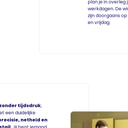
plan je in overleg 
werkdagen. De wi
zijn doorgaans o
en vrijdag.
zonder tijdsdruk
,
t een duidelijke
precisie, netheid en
etail
. Jij bent iemand