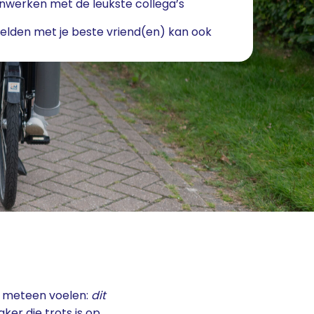
werken met de leukste collega’s
lden met je beste vriend(en) kan ook
n meteen voelen:
dit
r die trots is op