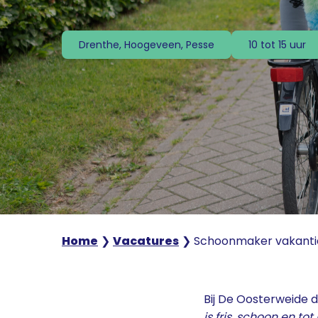
Drenthe, Hoogeveen, Pesse
10 tot 15 uur
Home
❯
Vacatures
❯
Schoonmaker vakanti
Bij De Oosterweide 
is fris, schoon en to