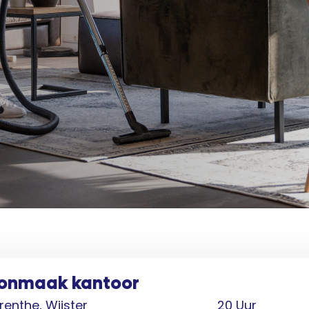
onmaak kantoor
renthe, Wijster
20 Uur