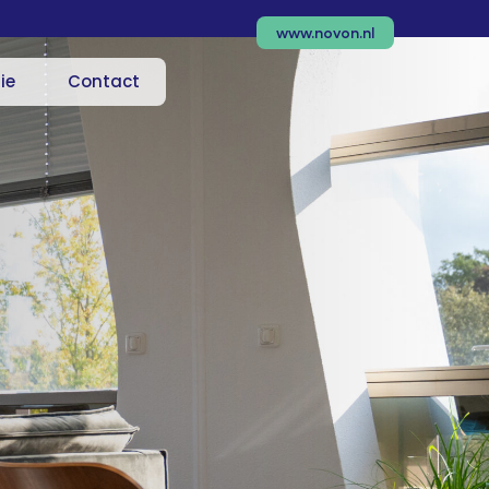
www.novon.nl
ie
Contact