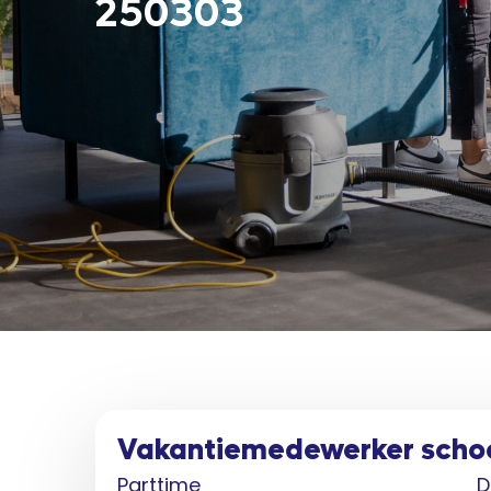
250303
Vakantiemedewerker scho
Parttime
D