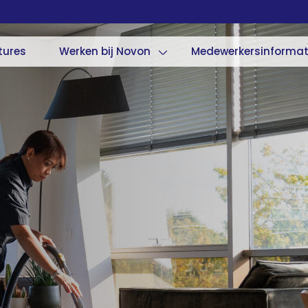
tures
Werken bij Novon
Medewerkersinformat