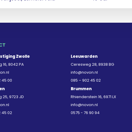
CT
stiging Zwolle
Leeuwarden
 16, 8042 PA
Ceresweg 28, 8938 BG
on.nl
info@novon.nl
2 45 00
085 – 902 45 02
en
Brummen
25, 9723 JD
Rhienderstein 16, 6971 LX
on.nl
info@novon.nl
2 45 02
0575 - 76 90 94