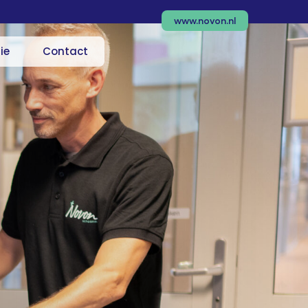
www.novon.nl
ie
Contact