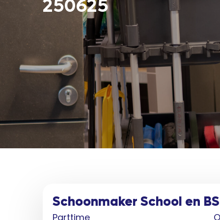
250625
Schoonmaker School en B
Parttime
O