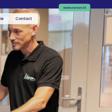
www.novon.nl
ie
Contact