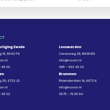
CT
stiging Zwolle
Leeuwarden
 16, 8042 PA
Ceresweg 28, 8938 BG
on.nl
info@novon.nl
2 45 00
085 – 902 45 02
en
Brummen
25, 9723 JD
Rhienderstein 16, 6971 LX
on.nl
info@novon.nl
2 45 02
0575 - 76 90 94