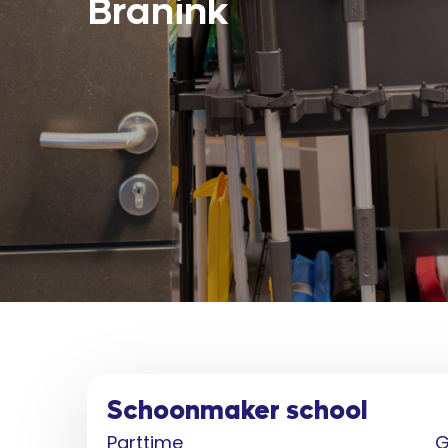
Branink
Schoonmaker school
Parttime
G