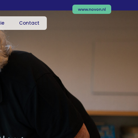
www.novon.nl
ie
Contact