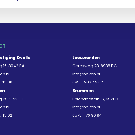
CT
stiging Zwolle
Leeuwarden
 16, 8042 PA
Ceresweg 28, 8938 BG
on.nl
info@novon.nl
2 45 00
085 – 902 45 02
en
Brummen
25, 9723 JD
Rhienderstein 16, 6971 LX
on.nl
info@novon.nl
2 45 02
0575 - 76 90 94