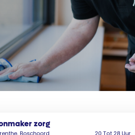
onmaker zorg
renthe, Boschoord
20 Tot 28 Uur