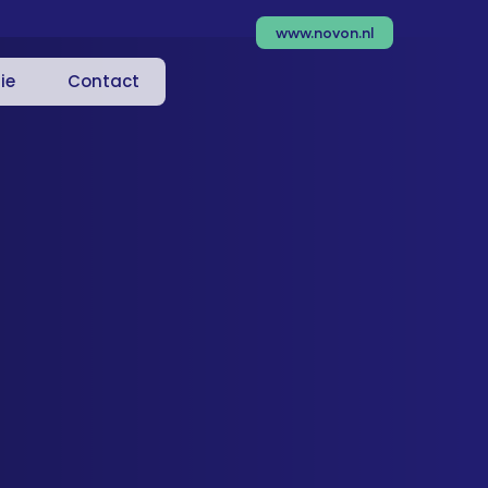
www.novon.nl
ie
Contact