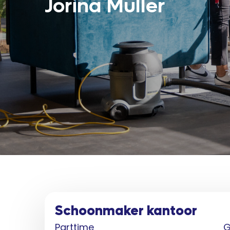
Jorina Muller
Schoonmaker kantoor
Parttime
G