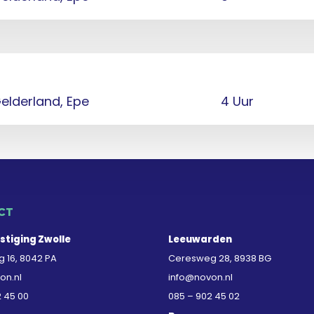
elderland, Epe
4 Uur
CT
stiging Zwolle
Leeuwarden
 16, 8042 PA
Ceresweg 28, 8938 BG
on.nl
info@novon.nl
2 45 00
085 – 902 45 02