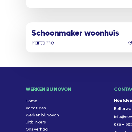
Schoonmaker woonhuis
Parttime
G
WERKEN BIJ NOVON
CONTA
Hoofdve
Home
Vacatures
Botterweg
Werken bij Novon
info@nov
Uitblinkers
085 – 90
Ons verhaal