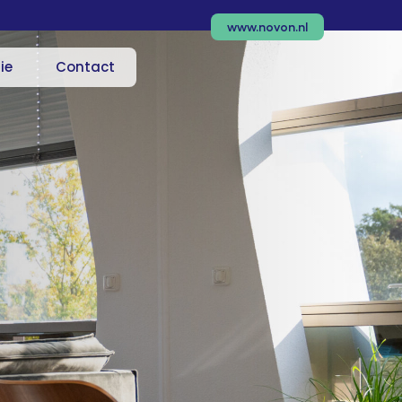
www.novon.nl
ie
Contact