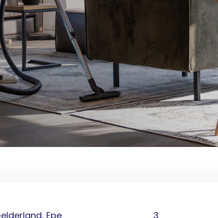
elderland, Epe
3