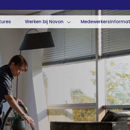
tures
Werken bij Novon
Medewerkersinformat