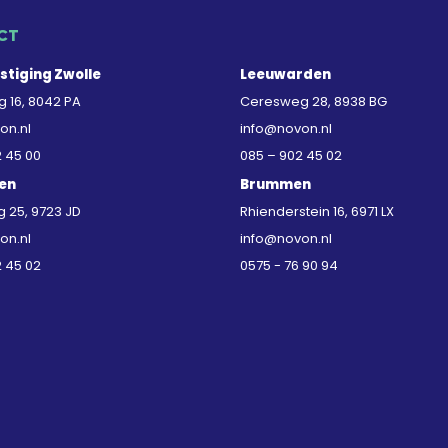
CT
stiging Zwolle
Leeuwarden
 16, 8042 PA
Ceresweg 28, 8938 BG
on.nl
info@novon.nl
2 45 00
085 – 902 45 02
en
Brummen
25, 9723 JD
Rhienderstein 16, 6971 LX
on.nl
info@novon.nl
2 45 02
0575 - 76 90 94