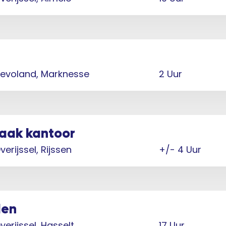
levoland, Marknesse
2 Uur
aak kantoor
verijssel, Rijssen
+/- 4 Uur
den
verijssel, Hasselt
17 Uur