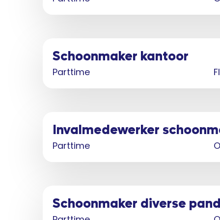
Schoonmaker kantoor
Parttime
F
Invalmedewerker schoonm
Parttime
O
Schoonmaker diverse pan
Parttime
O