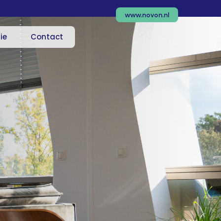
www.novon.nl
ie
Contact