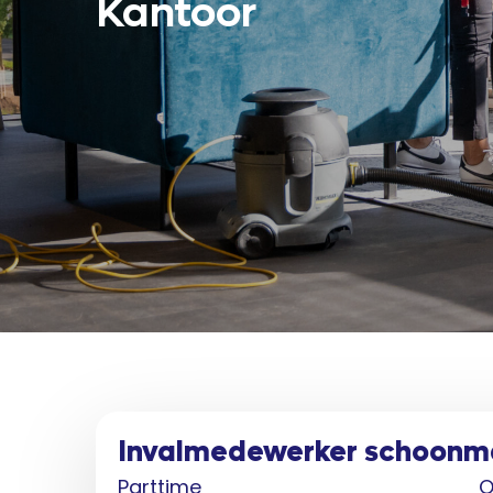
Kantoor
Invalmedewerker schoonm
Parttime
O