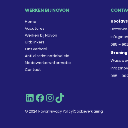
WERKEN BIJ NOVON
CONTA
Hoofdve
Home
Vacatures
Botterweg
Werken bij Novon
info@nov
Uitblinkers
085 – 90
Ons verhaal
Groning
Anti discriminatiebeleid
Wasaweg 
Medewerkersinformatie
info@nov
Contact
085 – 90
LinkedIn
Facebook
Instagram
TikTok
© 2024 Novon
Privacy Policy
|
Cookieverklaring