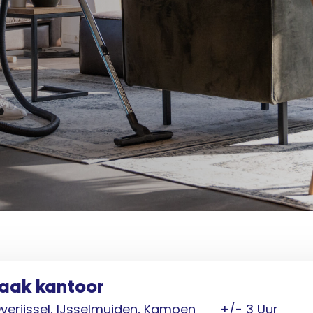
aak kantoor
verijssel, IJsselmuiden, Kampen
+/- 3 Uur