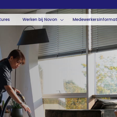
tures
Werken bij Novon
Medewerkersinformat