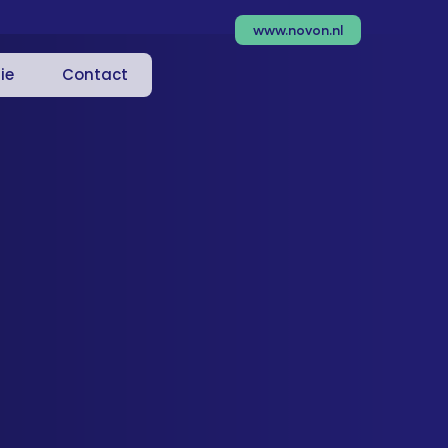
www.novon.nl
ie
Contact