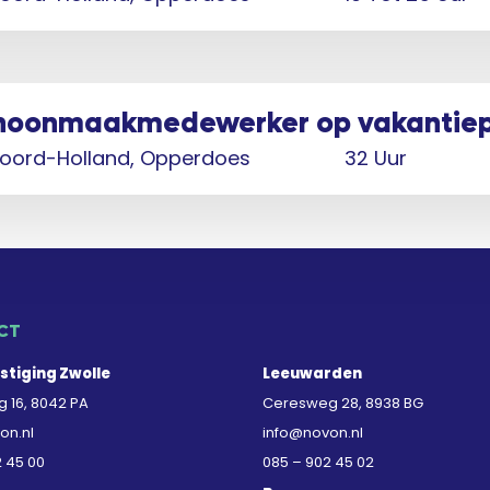
choonmaakmedewerker op vakantie
oord-Holland, Opperdoes
32 Uur
CT
stiging Zwolle
Leeuwarden
 16, 8042 PA
Ceresweg 28, 8938 BG
on.nl
info@novon.nl
2 45 00
085 – 902 45 02