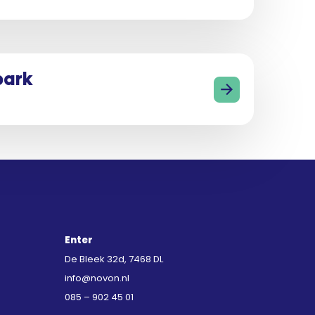
park
Enter
De Bleek 32d, 7468 DL
info@novon.nl
085 – 902 45 01