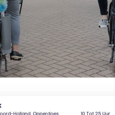
k
oord-Holland, Opperdoes
10 Tot 25 Uur