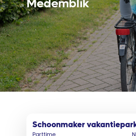
Medemblik
Schoonmaker vakantiepar
Parttime
N