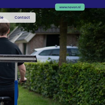
www.novon.nl
ie
Contact