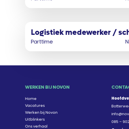
Logistiek medewerker / s
Parttime
N
WERKEN BIJ NOVON
CONTA
Hoofdve
Home
Vacatures
Botterweg
Werken bij Novon
info@nov
Uitblinkers
085 – 90
Ons verhaal