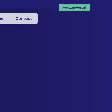
www.novon.nl
ie
Contact