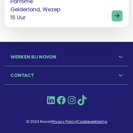
Parttime
Gelderland, Wezep
15 Uur
WERKEN BIJ NOVON
CONTACT
LinkedIn
Facebook
Instagram
TikTok
© 2024 Novon
Privacy Policy
|
Cookieverklaring