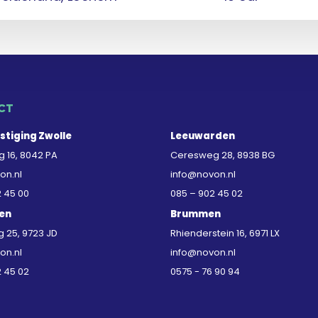
CT
stiging Zwolle
Leeuwarden
 16, 8042 PA
Ceresweg 28, 8938 BG
on.nl
info@novon.nl
2 45 00
085 – 902 45 02
en
Brummen
25, 9723 JD
Rhienderstein 16, 6971 LX
on.nl
info@novon.nl
2 45 02
0575 - 76 90 94