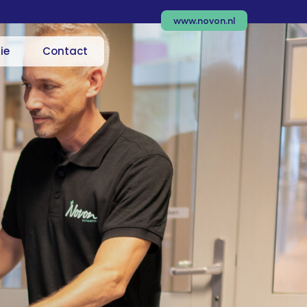
www.novon.nl
ie
Contact