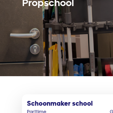
Propschool
Schoonmaker school
Parttime
G