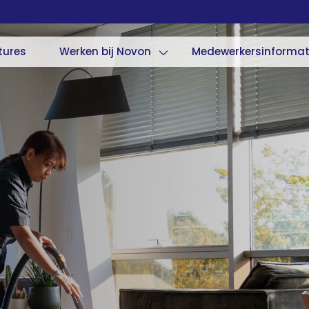
tures
Werken bij Novon
Medewerkersinformat