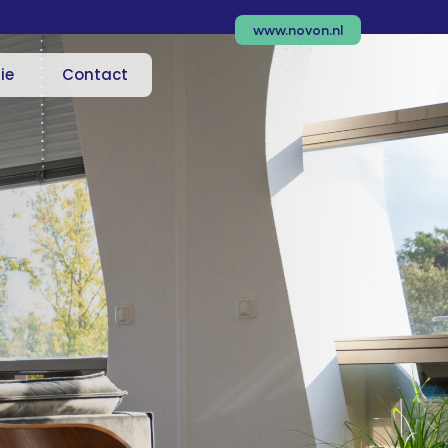
www.novon.nl
ie
Contact