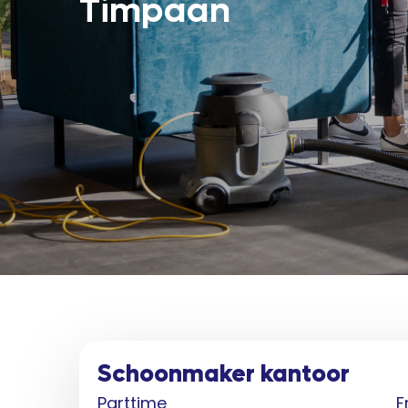
Timpaan
Schoonmaker kantoor
Parttime
F