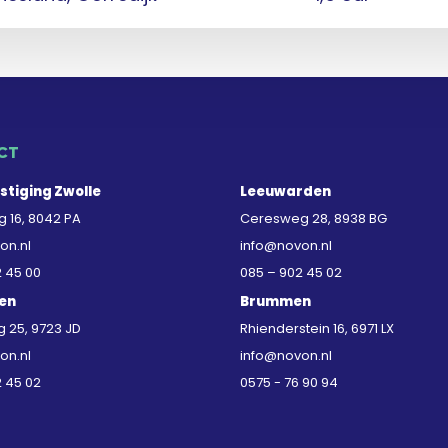
CT
stiging Zwolle
Leeuwarden
 16, 8042 PA
Ceresweg 28, 8938 BG
on.nl
info@novon.nl
2 45 00
085 – 902 45 02
en
Brummen
25, 9723 JD
Rhienderstein 16, 6971 LX
on.nl
info@novon.nl
2 45 02
0575 - 76 90 94