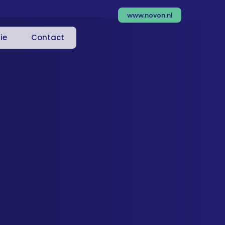
www.novon.nl
ie
Contact