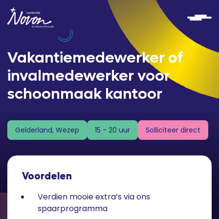
Vakantiemedewerker of
invalmedewerker voor
schoonmaak kantoor
Solliciteer direct
Gelderland, Wezep
15 - 20 uur
Voordelen
Verdien mooie extra’s via ons
spaarprogramma